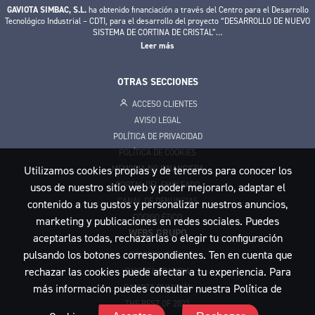
GAVIOTA SIMBAC, S.L.
ha obtenido financiación a través del Centro para el Desarrollo
Tecnológico Industrial – CDTI, para el desarrollo del proyecto “DESARROLLO DE NUEVO
SISTEMA DE CORTINA DE CRISTAL”
…
Leer más
OTRAS SECCIONES
ACCESO CLIENTES
AVISO LEGAL
POLÍTICA DE PRIVACIDAD
POLÍTICA DE COOKIES
Utilizamos cookies propias y de terceros para conocer los
MEMORIA NO FINANCIERA
PORTAL DEL EMPLEADO
usos de nuestro sitio web y poder mejorarlo, adaptar el
CANAL DE DENUNCIAS
contenido a tus gustos y personalizar nuestros anuncios,
CÓDIGO ÉTICO
marketing y publicaciones en redes sociales. Puedes
WEBS GRUPO
aceptarlas todas, rechazarlas o elegir tu configuración
pulsando los botones correspondientes. Ten en cuenta que
GAVIOTA ITALIA
rechazar las cookies puede afectar a tu experiencia. Para
GAVIOTA FRANCIA
más información puedes consultar nuestra
Política de
GAVIOTA RUMANÍA
THE BEST OF 2022